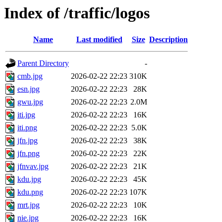
Index of /traffic/logos
Name
Last modified
Size
Description
Parent Directory
-
cmb.jpg
2026-02-22 22:23
310K
esn.jpg
2026-02-22 22:23
28K
gwu.jpg
2026-02-22 22:23
2.0M
iti.jpg
2026-02-22 22:23
16K
iti.png
2026-02-22 22:23
5.0K
jfn.jpg
2026-02-22 22:23
38K
jfn.png
2026-02-22 22:23
22K
jfnvav.jpg
2026-02-22 22:23
21K
kdu.jpg
2026-02-22 22:23
45K
kdu.png
2026-02-22 22:23
107K
mrt.jpg
2026-02-22 22:23
10K
nie.jpg
2026-02-22 22:23
16K